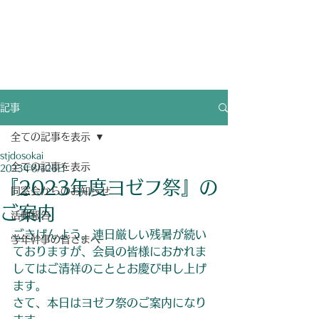
聖ヨゼフ学園同窓会
​ホームページ
​eMailアドレス変更も[お問い合わせ]より連絡を！
記事
全ての記事を表示
stjdosokai
全ての記事を表示
2023年8月26日
『2023年度ヨゼフ祭』の
同窓会からのお知らせ
ご案内
活動報告
ごきげんよう。連日厳しい残暑が続い
学年幹事の皆さまへ
ておりますが、会員の皆様におかれま
してはご清祥のこととお慶び申し上げ
ます。
さて、本日はヨゼフ祭のご案内になり