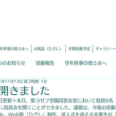
聖ヨゼフ学園同窓会
​ホームページ
年幹事の皆さまへ
会報誌（ひざし）
年間活動予定
ギャラリー
らのお知らせ
活動報告
学年幹事の皆さまへ
1年11月13日
読了時間: 1分
開きました
13日更新＞本日、聖ヨゼフ学園同窓会室において役員9名
に役員会を開くことができました。議題は、今後の活動
ル、Web版「ひざし」制作、成人式を迎える卒業生の