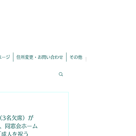
​eMailアドレス変更も[お問い合わせ]より連
絡を！
ページ
住所変更・お問い合わせ
その他
（3名欠席）が
、同窓会ホーム
「成人を祝う