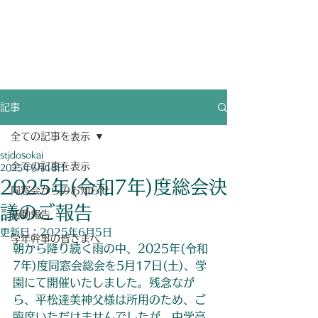
聖ヨゼフ学園同窓会
​ホームページ
​eMailアドレス変更も[お問い合わせ]より連絡を！
記事
全ての記事を表示
stjdosokai
全ての記事を表示
2025年5月18日
2025年(令和7年)度総会決
同窓会からのお知らせ
議のご報告
活動報告
更新日：
2025年6月5日
学年幹事の皆さまへ
朝から降り続く雨の中、2025年(令和
7年)度同窓会総会を5月17日(土)、学
園にて開催いたしました。残念なが
ら、平松達美神父様は所用のため、ご
臨席いただけませんでしたが、中学高