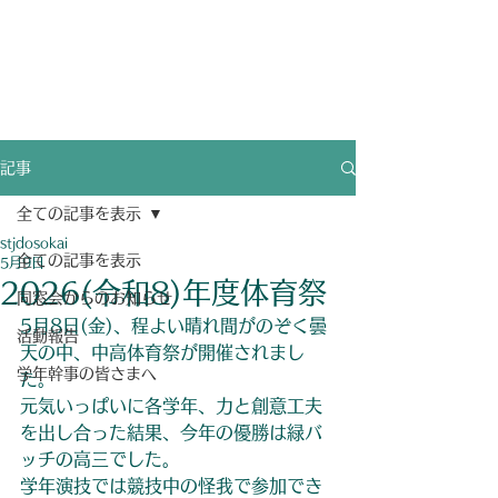
聖ヨゼフ学園同窓会
​ホームページ
​eMailアドレス変更も[お問い合わせ]より連絡を！
記事
全ての記事を表示
stjdosokai
全ての記事を表示
5月9日
2026(令和8)年度体育祭
同窓会からのお知らせ
5月8日(金)、程よい晴れ間がのぞく曇
活動報告
天の中、中高体育祭が開催されまし
学年幹事の皆さまへ
た。
元気いっぱいに各学年、力と創意工夫
を出し合った結果、今年の優勝は緑バ
ッチの高三でした。
学年演技では競技中の怪我で参加でき