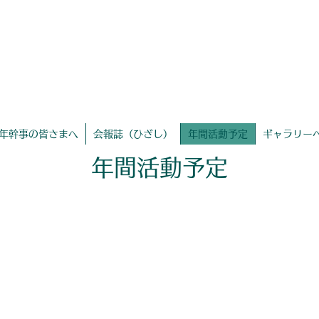
聖ヨゼフ学園同窓会
​ホームページ
年幹事の皆さまへ
会報誌（ひざし）
年間活動予定
ギャラリー
年間活動予定