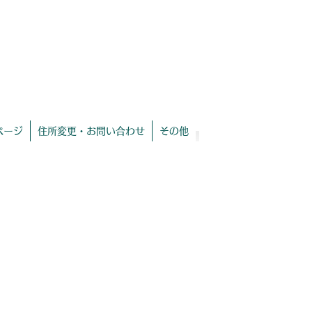
​eMailアドレス変更も[お問い合わせ]より連
絡を！
ページ
住所変更・お問い合わせ
その他