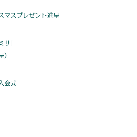
スマスプレゼント進呈
ミサ」
呈）
入会式