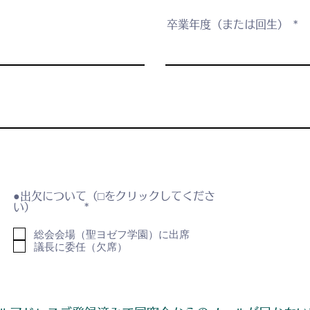
卒業年度（または回生）
●出欠について（⬜︎をクリックしてくださ
必
い）
*
須
項
総会会場（聖ヨゼフ学園）に出席
目
議長に委任（欠席）