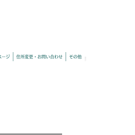
​eMailアドレス変更も[お問い合わせ]より連
絡を！
ページ
住所変更・お問い合わせ
その他