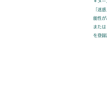
＊メー
「迷惑
能性が
または
を登録設